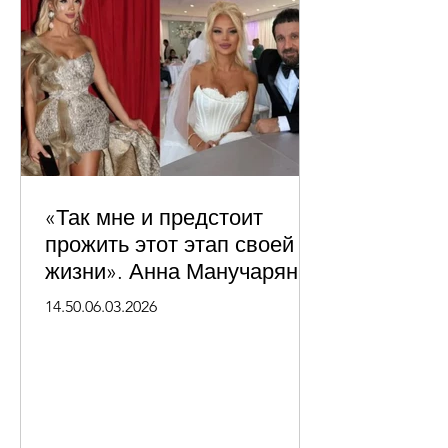
«Так мне и предстоит
прожить этот этап своей
жизни». Анна Манучарян о
своей первой главной
14.50.06.03.2026
роли, отношениях с
Маленой и стереотипах о
красивых женщинах.