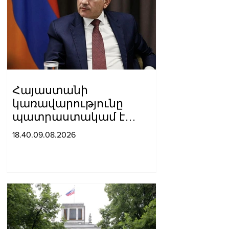
Հայաստանի
կառավարությունը
պատրաստակամ է
խորացնելու
18.40.09.08.2026
Սինգապուրի հետ
փոխշահավետ
համագործակցությունը
երկուստեք
հետաքրքրություն
ներկայացնող բոլոր
ոլորտներում. Փաշինյան