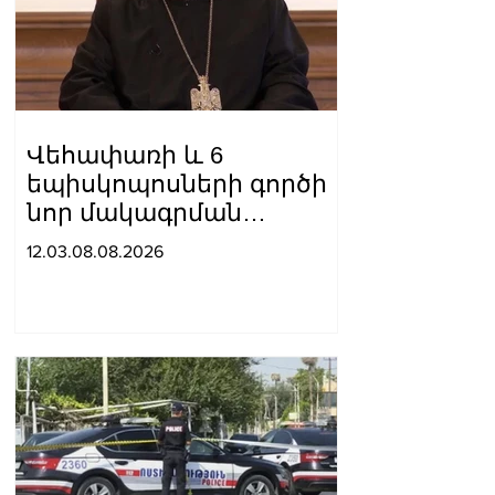
Վեհափառի և 6
եպիսկոպոսների գործի
նոր մակագրման
ընտրությունը 2
12.03.08.08.2026
դատավորի միջև է.
«Փաստինֆո»