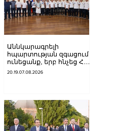
Աննկարագրելի
հպարտության զգացում
ունեցանք, երբ հնչեց ՀՀ
օրհներգը, ու
20.19.07.08.2026
բարձրացվեց մեր
եռագույնը․ Ժաննա
Անդրեասյանն ընդունել է
հունահռոմեական և
ազատ ոճի ըմբշամարտի
պատանեկան
հավաքականների
անդամներին