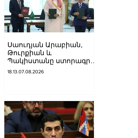
Սաուդյան Արաբիան,
Թուրքիան և
Պակիստանը ստորագրել
են հավաքական
18.13.07.08.2026
պաշտպանության
մասին համաձայնագիր