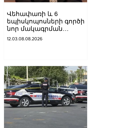
Վեհափառի և 6
եպիսկոպոսների գործի
նոր մակագրման
ընտրությունը 2
12.03.08.08.2026
դատավորի միջև է.
«Փաստինֆո»