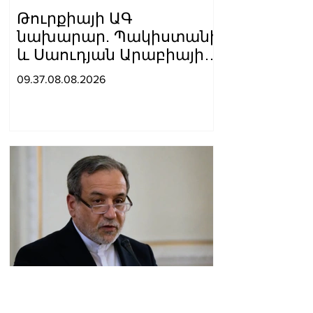
Թուրքիայի ԱԳ
նախարար. Պակիստանի
և Սաուդյան Արաբիայի
հետ պաշտպանական
09.37.08.08.2026
պակտը նման է ՆԱՏՕ 5-
րդ հոդվածին