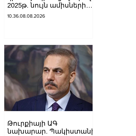
2025թ. նույն ամիսների
համեմատ
10.36.08.08.2026
շինարարությունն աճել է
24.5%-ով. Եղիազար
Վարդանյան
Թուրքիայի ԱԳ
նախարար. Պակիստանի