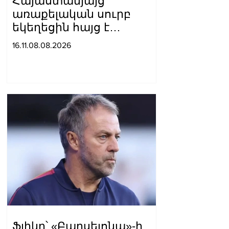
Հայաստանյայց
առաքելական սուրբ
եկեղեցին հայց է
ներկայացրել՝ ընդդեմ
16.11.08.08.2026
Պետական
եկամուտների կոմիտեի
Ֆլիկը՝ «Բարսելոնա»-ի