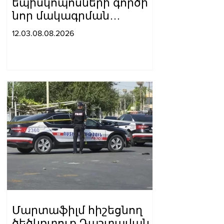
եպիսկոպոսների գործի
նոր մակագրման
ընտրությունը 2
12.03.08.08.2026
դատավորի միջև է.
«Փաստինֆո»
Մարտաֆիլմ հիշեցնող
ծեծկռտուք Դաշտավան