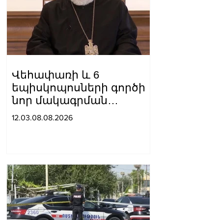
Վեհափառի և 6
եպիսկոպոսների գործի
նոր մակագրման
ընտրությունը 2
12.03.08.08.2026
դատավորի միջև է.
«Փաստինֆո»