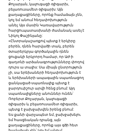
Քոչարյան, կալուգացի օլիգարխ, 
բելառուսամետ օլիգարխ: Այն 
քաղաքացիները, որոնք համաձայն չեն, 
կոչ եմ անում հեղափոխություն 
անել: Այս մասին Կառավարություն 
հարցուպատասխանի ժամանակ ասել է 
Նիկոլ Փաշինյանը:
«Ընտրակաշառքով պետք է երկիրը 
բերեն, դնեն հարվածի տակ, բերեն 
օտարերկրյա գործակալին դնեն 
ցուցակի երկրորդ համար, որ ԱԺ-ի 
գաղտնի արձանագրությունները փողով 
դուրս ա տալիս: Սա միայն ընտրություն 
չի, սա երեխաների հեղափոխություն է 
և երեխաների ապագային սպառնացող 
ցանկացած սպառնալիք պետք է 
ջարդուփշուր արվի հենց բնում: Այդ 
սպառնալիքները անուններ ունեն՝ 
Ռոբերտ Քոչարյան, կալուգացի 
օլիգարխ և բելառուսամետ օլիգարխ, 
պետք է ջախջախվեն իրենց բնում:
Ես քանի վարչապետ եմ, ջախջախելու 
եմ հասցեական դրանց, այն 
քաղաքացիները, որոնք այս գծի հետ 
համաձայն չեն՝ կոչ եմ անում 