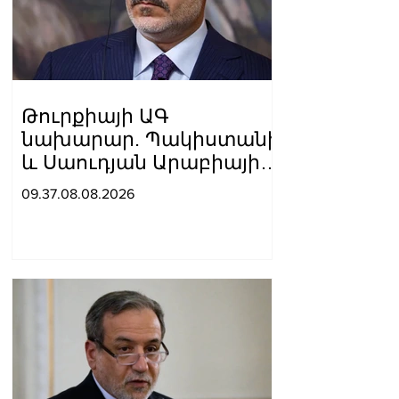
Թուրքիայի ԱԳ
նախարար. Պակիստանի
և Սաուդյան Արաբիայի
հետ պաշտպանական
09.37.08.08.2026
պակտը նման է ՆԱՏՕ 5-
րդ հոդվածին