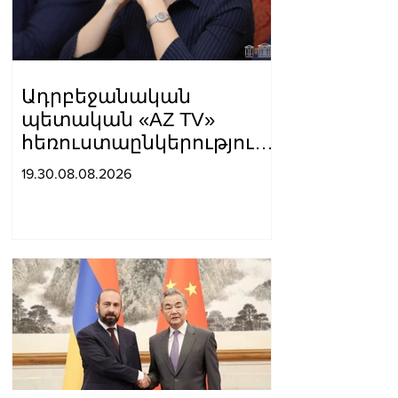
լուսավոր»,-գրել է նա։
Ադրբեջանական
պետական «AZ TV»
հեռուստաընկերությունը
ռեպորտաժ է
19.30.08.08.2026
հրապարակել, որտեղ
Սյունիքը համարել են
«Արևմտյան Ադրբեջանի»
մաս. Տաթև
Հայրապետյան