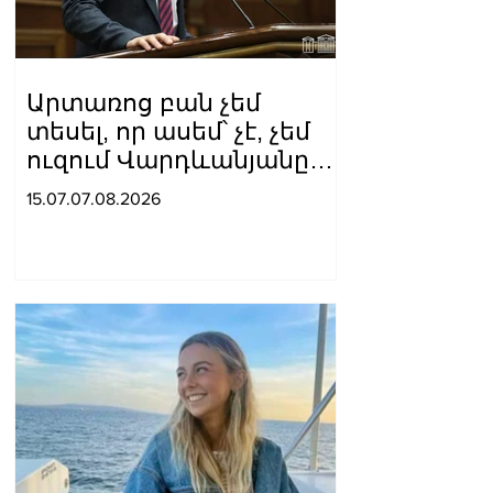
Արտառոց բան չեմ
տեսել, որ ասեմ՝ չէ, չեմ
ուզում Վարդևանյանը
լինի, ուզում եմ
15.07.07.08.2026
Կարապետյանը կամ
Ղազինյանը լինի մեր
թեկնածուն.
Գաբրիելյանը՝ ԱԺ
փոխնախագահի
ընդդիմադիր թեկնածուի
ընտրության մասին