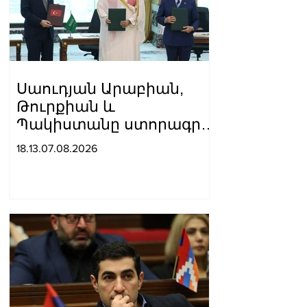
Սաուդյան Արաբիան,
Թուրքիան և
Պակիստանը ստորագրել
են հավաքական
18.13.07.08.2026
պաշտպանության
մասին համաձայնագիր