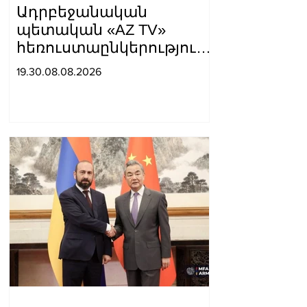
Ադրբեջանական
պետական «AZ TV»
հեռուստաընկերությունը
ռեպորտաժ է
19.30.08.08.2026
հրապարակել, որտեղ
Սյունիքը համարել են
«Արևմտյան Ադրբեջանի»
մաս. Տաթև
Հայրապետյան