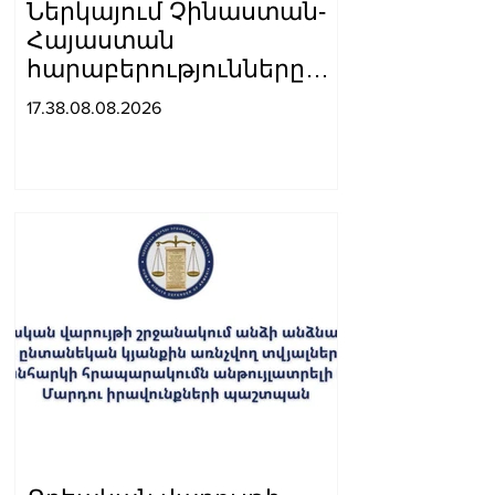
Ներկայում Չինաստան-
Հայաստան
հարաբերությունները
զարգանում են կայուն
17.38.08.08.2026
դինամիկայով․
Չինաստանի ԱԳ
նախարարը՝ Արարատ
Միրզոյանին