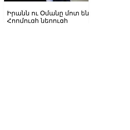
Իրանն ու Օմանը մոտ են
Հորմուզի նեղուցի
վերաբերյալ
համաձայնության
21.44.08.08.2026
հասնելուն. Արաղչի