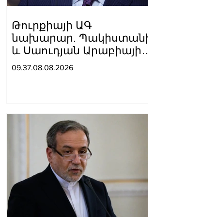
Թուրքիայի ԱԳ
նախարար. Պակիստանի
և Սաուդյան Արաբիայի
հետ պաշտպանական
09.37.08.08.2026
պակտը նման է ՆԱՏՕ 5-
րդ հոդվածին