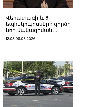
Վեհափառի և 6
եպիսկոպոսների գործի
նոր մակագրման
ընտրությունը 2
12.03.08.08.2026
դատավորի միջև է.
«Փաստինֆո»