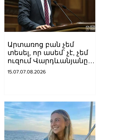
Արտառոց բան չեմ
տեսել, որ ասեմ՝ չէ, չեմ
ուզում Վարդևանյանը
լինի, ուզում եմ
15.07.07.08.2026
Կարապետյանը կամ
Ղազինյանը լինի մեր
թեկնածուն.
Գաբրիելյանը՝ ԱԺ
փոխնախագահի
ընդդիմադիր թեկնածուի
ընտրության մասին