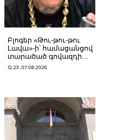
Բլոգեր «Թու-թու-թու
Լավա»-ի՝ համացանցով
տարածած գովազդի
կեղծ լինելու մասին
12.23 .07.08.2026
ոստիկանությունը
բազմաթիվ ահազանգեր
է ստացել. նյութերը
փոխանցվել են
քննչական բաժին