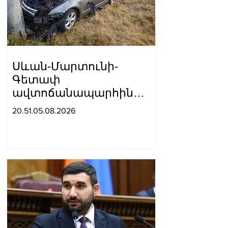
Սևան-Մարտունի-
Գետափ
ավտոճանապարհին
բшխվել են «Jeep»-ն ու
20.51.05.08.2026
«Ford»-ը. կա 4 վիրшվոր