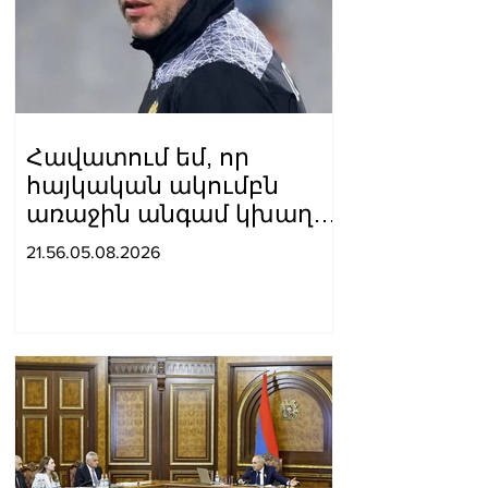
Հավատում եմ, որ
հայկական ակումբն
առաջին անգամ կխաղա
ՉԼ հիմնական փուլում.
21.56.05.08.2026
Ռոման Բերեզովսկի