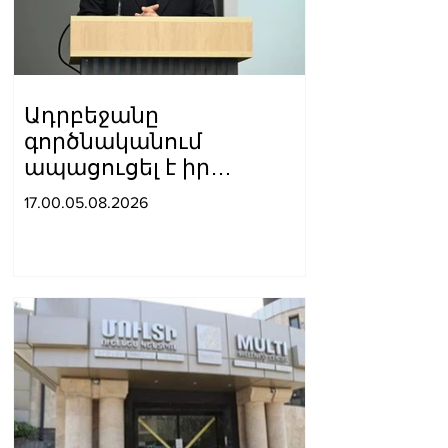
Ադրբեջանը
գործնականում
ապացուցել է իր
հավատարմությունը
17.00.05.08.2026
Հայաստանի հետ
խաղաղ գործընթացին․
Հիքմեթ Հաջիև