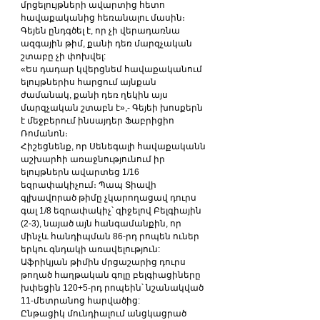
մրցելույթների ավարտից հետո 
հավաքականից հեռանալու մասին։
Գեյեն ընդգծել է, որ չի վերադառնա 
ազգային թիմ, քանի դեռ մարզչական 
շտաբը չի փոխվել:
​«Ես դադար կվերցնեմ հավաքականում 
ելույթներիս հարցում այնքան 
ժամանակ, քանի դեռ ղեկին այս 
մարզչական շտաբն է»,- Գեյեի խոսքերն 
է մեջբերում ինսայդեր Ֆաբրիցիո 
Ռոմանոն։
​Հիշեցնենք, որ Սենեգալի հավաքականն 
աշխարհի առաջնությունում իր 
ելույթներն ավարտեց 1/16 
եզրափակիչում։ Պապ Տիավի 
գլխավորած թիմը չկարողացավ դուրս 
գալ 1/8 եզրափակիչ՝ զիջելով Բելգիային 
(2-3), նայած այն հանգամանքին, որ 
մինչև հանդիպման 86-րդ րոպեն ուներ 
երկու գնդակի առավելություն: 
Աֆրիկյան թիմին մրցաշարից դուրս 
թողած հաղթական գոլը բելգիացիները 
խփեցին 120+5-րդ րոպեին՝ նշանակված 
11-մետրանոց հարվածից:
​Ընթացիկ մունդիալում անցկացրած 