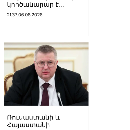
կործանարար է
համարում
21.37.06.08.2026
Եվրամիությանը
անդամակցելու
քաղաքական կուրսը․
Վալենտինա
Մատվիենկոն՝
Ռուբինյանին
Ռուսաստանի և
Հայաստանի