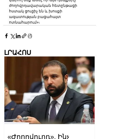
կարող ենք ասել, որ այս դեպքերը 
ժողովրդավարական հետընթացի 
հստակ ցուցիչ են և խոսքի 
ազատության բացահայտ 
ոտնահարում»։
ԼՐԱՀՈՍ
«Ժողովուրդ». Ինչ