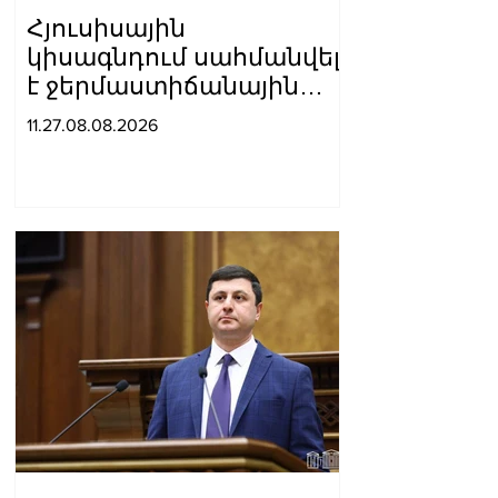
Հյուսիսային
կիսագնդում սահմանվել
է ջերմաստիճանային
նոր ռեկորդ․ Լևոն
11.27.08.08.2026
Ազիզյան