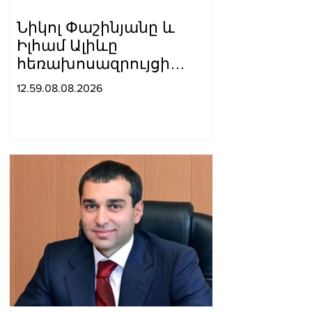
Նիկոլ Փաշինյանը և
Իլհամ Ալիևը
հեռախոսազրույցի
ընթացքում ընդգծել են
12.59.08.08.2026
Ադրբեջանի և
Հայաստանի միջև
հարաբերությունների
կարգավորման գործում
վերջին մեկ տարվա
ընթացքում
արձանագրված
առաջընթացը