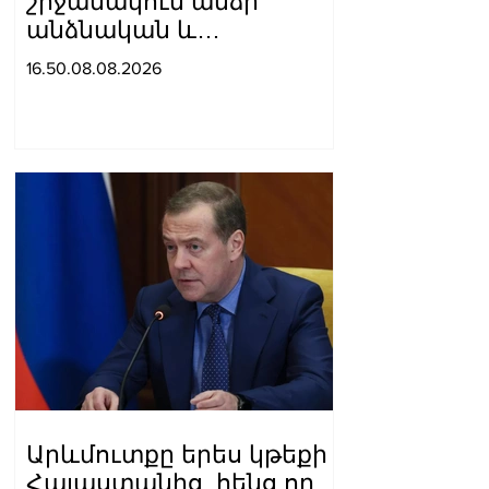
շրջանակում անձի
անձնական և
ընտանեկան կյանքին
16.50.08.08.2026
առնչվող տվյալների
անհարկի
հրապարակումն
անթույլատրելի է. ՄԻՊ
Արևմուտքը երես կթեքի
Հայաստանից, հենց որ