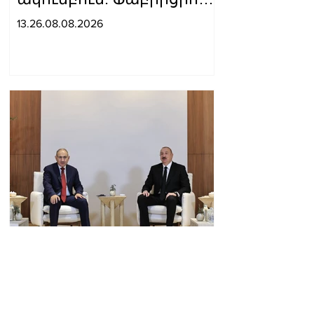
Ռոմանո
13.26.08.08.2026
Նիկոլ Փաշինյանը և
Իլհամ Ալիևը
հեռախոսազրույցի