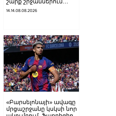
շարք շրջաններում
սպասվում է բարձր
14.14.08.08.2026
կարգի հրդեհավտանգ
իրավիճակ
«Բարսելոնայի» ավագը
մրցաշրջանը կսկսի նոր
ակումբում. Ֆաբրիցիո