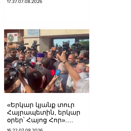
17.37.07.08.2026
«Երկար կյանք տուր
Հայրապետին, երկար
օրեր՝ Հայոց Հոր».
քաղաքացիները
16.22.07.08.2026