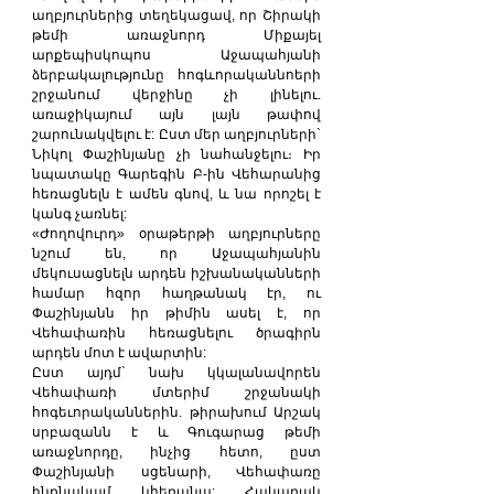
աղբյուրներից տեղեկացավ, որ Շիրակի 
թեմի առաջնորդ Միքայել 
արքեպիսկոպոս Աջապահյանի 
ձերբակալությունը հոգևորականնոերի 
շրջանում վերջինը չի լինելու. 
առաջիկայում այն լայն թափով 
շարունակվելու է: Ըստ մեր աղբյուրների` 
Նիկոլ Փաշինյանը չի նահանջելու։ Իր 
նպատակը Գարեգին Բ-ին Վեհարանից 
հեռացնելն է ամեն գնով, և նա որոշել է 
կանգ չառնել:
«Ժողովուրդ» օրաթերթի աղբյուրները 
նշում են, որ Աջապահյանին 
մեկուսացնելն արդեն իշխանականների 
համար հզոր հաղթանակ էր, ու 
Փաշինյանն իր թիմին ասել է, որ 
Վեհափառին հեռացնելու ծրագիրն 
արդեն մոտ է ավարտին:
Ըստ այդմ` նախ կկալանավորեն 
Վեհափառի մտերիմ շրջանակի 
հոգեւորականներին. թիրախում Արշակ 
սրբազանն է և Գուգարաց թեմի 
առաջնորդը, ինչից հետո, ըստ 
Փաշինյանի սցենարի, Վեհափառը 
ինքնակամ կհեռանա: Հակառակ 