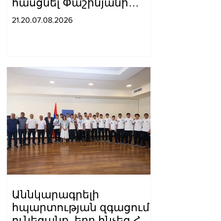
հասցնել Փաշինյանի
ուժայիններին և
21.20.07.08.2026
դատավորներին
Աննկարագրելի
հպարտության զգացում
ունեցանք, երբ հնչեց ՀՀ