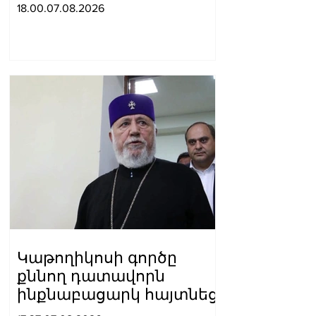
բացարկ հայտներ, այլ
18.00.07.08.2026
կարճեր քրեական գործը.
Լևոն Քոչարյան
Կաթողիկոսի գործը
քննող դատավորն
ինքնաբացարկ հայտնեց