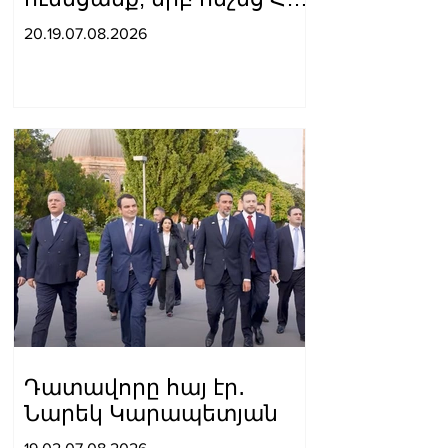
օրհներգը, ու
20.19.07.08.2026
բարձրացվեց մեր
եռագույնը․ Ժաննա
Անդրեասյանն ընդունել է
հունահռոմեական և
ազատ ոճի ըմբշամարտի
պատանեկան
հավաքականների
անդամներին
Դատավորը հայ էր․
Նարեկ Կարապետյան