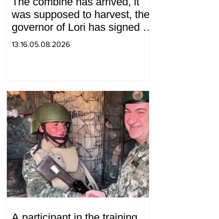
The combine has arrived, it
was supposed to harvest, the
governor of Lori has signed a
decision to ban charity, what
13.16.05.08.2026
will we do? Andranik
Gevorgyan
A participant in the training