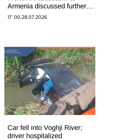
Armenia discussed further
strengthening of strategic
17 .00.28.07.2026
partnership
Car fell into Voghji River;
driver hospitalized