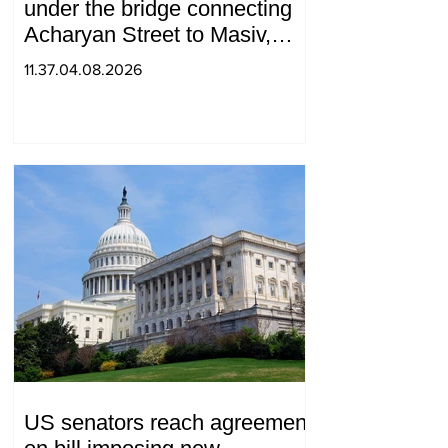
under the bridge connecting
Acharyan Street to Masiv,
with 2 letters on it.
11.37.04.08.2026
US senators reach agreement