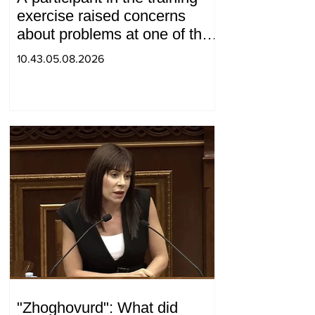
exercise raised concerns
about problems at one of the
positions in Syunik. The Chief
10.43.05.08.2026
of the General Staff made a
surprise visit.
"Zhoghovurd": What did