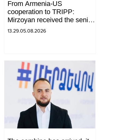
From Armenia-US
cooperation to TRIPP:
Mirzoyan received the senior
advisor to the US special
13.29.05.08.2026
envoy