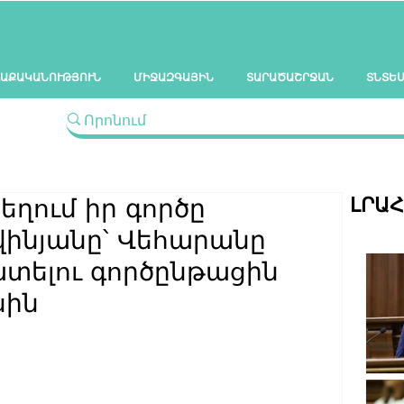
ԱՔԱԿԱՆՈՒԹՅՈՒՆ
ՄԻՋԱԶԳԱՅԻՆ
ՏԱՐԱԾԱՇՐՋԱՆ
ՏՆՏԵ
ԼՐԱ
եղում իր գործը
վինյանը՝ Վեհարանը
տելու գործընթացին
սին