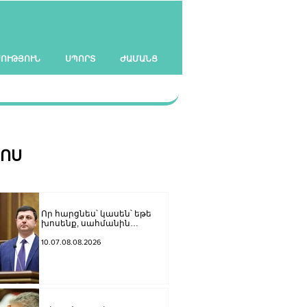
ՍՈՒԹՅՈՒՆ
ՍՊՈՐՏ
ԺԱՄԱՆՑ
ՀՈՍ
Որ հարցնես՝ կասեն՝ եթե
խոսենք, սահմանին
խաղաղություն չի լինի,
պшտերազմ կuադրենք և այլ
10.07.08.08.2026
հիմարnւթյուններ․ Տիգրան
Աբրահամյան