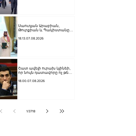
Սաուդյան Արաբիան,
Թուրքիան և Պակիստանը
ստորագրել են հավաքական
պաշտպանության մասին
18.13.07.08.2026
համաձայնագիր
Շատ ավելի ուրախ կլինեի,
որ նույն դատավորը ոչ թե
բացարկ հայտներ, այլ
կարճեր քրեական գործը.
18.00.07.08.2026
Լևոն Քոչարյան
1
/
3718