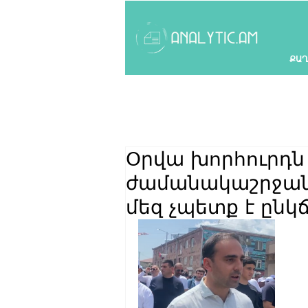
ՔԱՂ
Օրվա խորհուրդն 
ժամանակաշրջան 
մեզ չպետք է ընկ