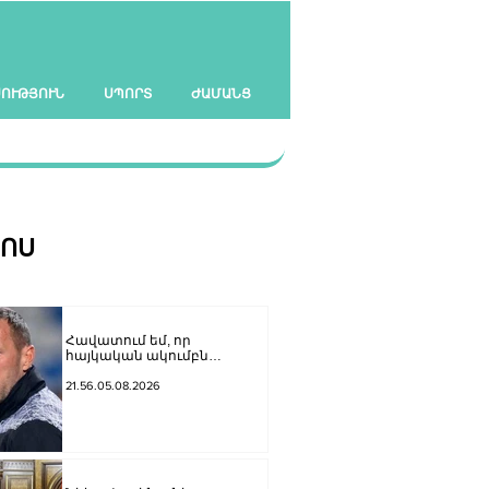
ՍՈՒԹՅՈՒՆ
ՍՊՈՐՏ
ԺԱՄԱՆՑ
ՀՈՍ
Հավատում եմ, որ
հայկական ակումբն
առաջին անգամ կխաղա ՉԼ
հիմնական փուլում. Ռոման
21.56.05.08.2026
Բերեզովսկի