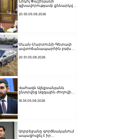
Նիկոլ Փաշինյանի
գլխավորությամբ քննարկվել
է ՀՀ Կառավարության 2026–
2031 թվականների ծրագրի
20.55.05.08.2026
նախագիծը
Սևան-Մարտունի-Գետափ
ավտոճանապարհին բшխվել
են «Jeep»-ն ու «Ford»-ը. կա 4
վիրшվոր
20.51.05.08.2026
Վահագն Ալեքսանյանն
ընտրվեց Ազգային ժողովի
նախագահի տեղակալ
18.34.05.08.2026
Ադրբեջանը գործնականում
ապացուցել է իր