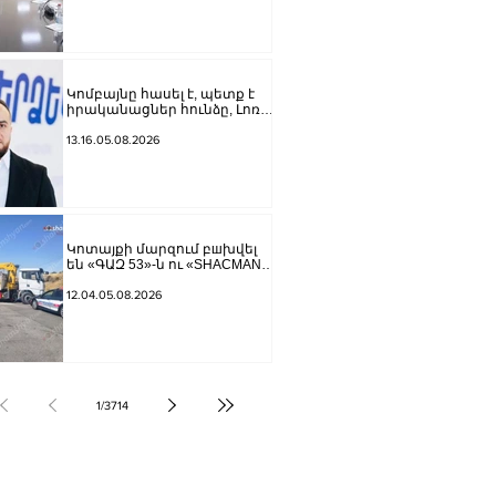
բանագնացի ավագ
խորհրդականին
Կոմբայնը հասել է, պետք է
իրականացներ հունձը, Լոռու
մարզպետը որոշում է
ստորագրել,
13.16.05.08.2026
բարեգործության արգելք
սահմանել, ի՞նչ ենք անելու.
Անդրանիկ Գևորգյան
Կոտայքի մարզում բшխվել
են «ԳԱԶ 53»-ն ու «SHACMAN»
ավտոքարշակը. կա
վիրավnր
12.04.05.08.2026
1
/
3714