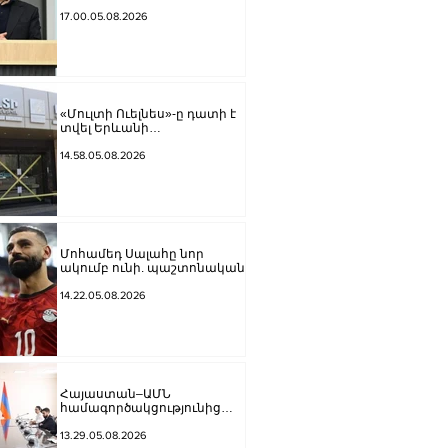
հավատարմությունը
Հայաստանի հետ խաղաղ
17.00.05.08.2026
գործընթացին․ Հիքմեթ
Հաջիև
«Մուլտի Ուելնես»-ը դատի է
տվել Երևանի
քաղաքապետարանին
14.58.05.08.2026
Մոհամեդ Սալահը նոր
ակումբ ունի. պաշտոնական
14.22.05.08.2026
Հայաստան–ԱՄՆ
համագործակցությունից
մինչև ԹՐԻՓՓ․ Միրզոյանն
ընդունել է ԱՄՆ հատուկ
13.29.05.08.2026