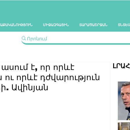
ԱՔԱԿԱՆՈՒԹՅՈՒՆ
ՄԻՋԱԶԳԱՅԻՆ
ՏԱՐԱԾԱՇՐՋԱՆ
ՏՆՏԵ
ԼՐԱ
ասում է, որ որևէ
ու որևէ դժվարություն
ճի. Ավինյան