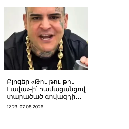
Բլոգեր «Թու-թու-թու
Լավա»-ի՝ համացանցով
տարածած գովազդի
կեղծ լինելու մասին
12.23 .07.08.2026
ոստիկանությունը
բազմաթիվ ահազանգեր
է ստացել. նյութերը