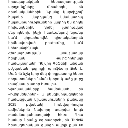
հրապարակված հետազոտության 
արդյունքները մտահոգել են 
գիտնականներին։ Նրանց կարծիքով՝ 
հայտնի մարդկանց նմանատիպ 
հայտարարությունները կարող են դրդել 
հիվանդներին դիմել չստուգված 
մեթոդների, ինչի հետևանքով նրանք 
կա՛մ կհրաժարվեն գիտականորեն 
հիմնավորված բուժումից, կա՛մ 
կհետաձգեն այն։
Հետազոտության առաջատար 
հեղինակ, Կալիֆոռնիայի 
համալսարանի Դեյվիդ Գեֆենի անվան 
բժշկական դպրոցի պրոֆեսոր Ջոն Ն. 
Մաֆին նշել է, որ մեկ փոդքաստից հետո 
դեղատոմսերի նման կտրուկ աճը լուրջ 
տագնապի առիթ է տալիս։
Գիտնականները համեմատել են 
«Իվերմեկտինի» և բենզիմիդազոլների 
համակցված նշանակումների քանակը 
2025 թվականի հունվար-հուլիս 
ամիսներին նախորդ տարվա նույն 
ժամանակահատվածի հետ։ Դրա 
համար նրանք օգտագործել են TriNetX 
հետազոտական ցանցի ավելի քան 68 