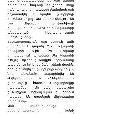
քան կրկնապատկվել են այն բանից 
հետո, երբ հայտնի դեմքերից մեկը 
հանրահայտ փոդքաստի ժամանակ այն 
հիշատակել է որպես քաղցկեղի 
բուժման միջոց։ Այս մասին վկայում են 
Լոս Անջելեսի Կալիֆոռնիայի 
համալսարանի (UCLA) գիտնականների 
անցկացրած հետազոտության 
արդյունքները։
Հետաքրքրության այս կտրուկ աճի 
պատճառ է դարձել 2025 թվականի 
հունվարի 9-ին Ջո Ռոգանի 
փոդքաստում դերասան Մել Գիբսոնի 
ելույթը։ Եթերի ընթացքում դերասանը 
պատմել էր իր երեք ծանոթների մասին, 
որոնք ունեցել են քաղցկեղի 4-րդ փուլ և, 
նրա պնդմամբ, ապաքինվել են 
«Իվերմեկտին» և «Ֆենբենդազոլ» 
ընդունելուց հետո։ Հարցազրույցի 
հատվածները մի քանի շաբաթվա 
ընթացքում սոցիալական ցանցերում 
հավաքել են տասնյակ միլիոնավոր 
դիտումներ։
Թեև «Իվերմեկտինը» և 
բենզիմիդազոլային խմբի 