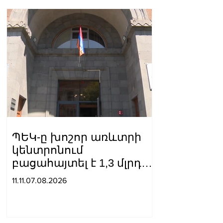
փոխանցվել են
քննչական բաժին
ՊԵԿ-ը խոշոր առևտրի
կենտրոնում
բացահայտել է 1,3 մլրդ
դրամի թաքցված
11.11.07.08.2026
հարկման օբյեկտ