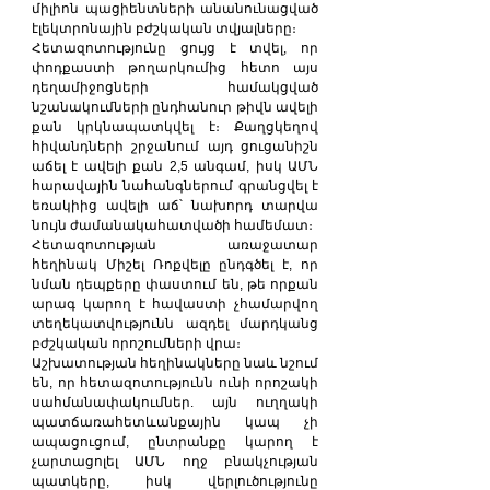
միլիոն պացիենտների անանունացված 
էլեկտրոնային բժշկական տվյալները։
Հետազոտությունը ցույց է տվել, որ 
փոդքաստի թողարկումից հետո այս 
դեղամիջոցների համակցված 
նշանակումների ընդհանուր թիվն ավելի 
քան կրկնապատկվել է։ Քաղցկեղով 
հիվանդների շրջանում այդ ցուցանիշն 
աճել է ավելի քան 2,5 անգամ, իսկ ԱՄՆ 
հարավային նահանգներում գրանցվել է 
եռակիից ավելի աճ՝ նախորդ տարվա 
նույն ժամանակահատվածի համեմատ։
Հետազոտության առաջատար 
հեղինակ Միշել Ռոքվելը ընդգծել է, որ 
նման դեպքերը փաստում են, թե որքան 
արագ կարող է հավաստի չհամարվող 
տեղեկատվությունն ազդել մարդկանց 
բժշկական որոշումների վրա։
Աշխատության հեղինակները նաև նշում 
են, որ հետազոտությունն ունի որոշակի 
սահմանափակումներ. այն ուղղակի 
պատճառահետևանքային կապ չի 
ապացուցում, ընտրանքը կարող է 
չարտացոլել ԱՄՆ ողջ բնակչության 
պատկերը, իսկ վերլուծությունը 