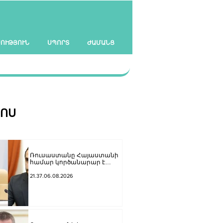
ՍՈՒԹՅՈՒՆ
ՍՊՈՐՏ
ԺԱՄԱՆՑ
ՀՈՍ
Ռուսաստանը Հայաստանի
համար կործանարար է
համարում Եվրամիությանը
անդամակցելու
21.37.06.08.2026
քաղաքական կուրսը․
Վալենտինա Մատվիենկոն՝
Ռուբինյանին