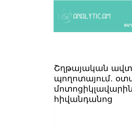
ՔԱՂ
Շղթայական ավտ
պողոտայում․ օտ
մոտոցիկլավարին
հիվանդանոց