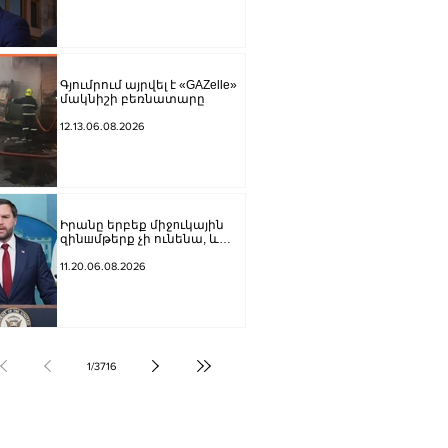
պատկանող ընկերությանը
Գյումրում այրվել է «GAZelle»
մակնիշի բեռնատարը
12.13.06.08.2026
Իրանը երբեք միջnւկային
զինшմթերք չի ունենա, և
ԱՄՆ-ը կօգտագործի իր
ունեցած բոլոր գործիքները,
11.20.06.08.2026
որ այդ հարցը հասցնի ճիշտ
հանգուցալուծման․ Վենս
1
/
3716