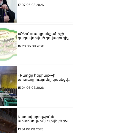
առաջնորդը կկանգնի
դատարանի առջև՝
17.07.06.08.2026
կառավարության հետ
խորացող
հակամարտության
պատճառով․ Reuters-ի
արձագանքը
«Օձուն» ապրանքանիշի
գազավորված զովացուցիչ
ըմպելիքները չեն
արտադրվի
16.20.06.08.2026
«Քաղցր հեքիաթ»-ի
արտադրությունը կասեցվել
է. ՍԱՏՄ
15.04.06.08.2026
Կառավարությունն
արտոնություն է տվել ՊԵԿ
նախկին տեղակալին ու
Պոլիտեխնիկի ռեկտորին
13.54.06.08.2026