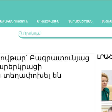
ԱՔԱԿԱՆՈՒԹՅՈՒՆ
ՄԻՋԱԶԳԱՅԻՆ
ՏԱՐԱԾԱՇՐՋԱՆ
ՏՆՏԵ
ԼՐԱ
ովթար՝ Բագրատունյաց
արերկրացի
 տեղափոխել են