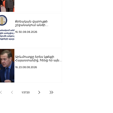
դինամիկայով․ Չինաստանի
ԱԳ նախարարը՝ Արարատ
Միրզոյանին
Քրեական վարույթի
շրջանակում անձի
անձնական և ընտանեկան
կյանքին առնչվող տվյալների
16.50.08.08.2026
անհարկի հրապարակումն
անթույլատրելի է. ՄԻՊ
Արևմուտքը երես կթեքի
Հայաստանից, հենց որ այն
դադարի նրանց համար
հետաքրքրություն
16.23.08.08.2026
ներկայացնել որպես
«Ռուսաստանի դեմ գործիք»․
Մեդվեդև
1
/
3720