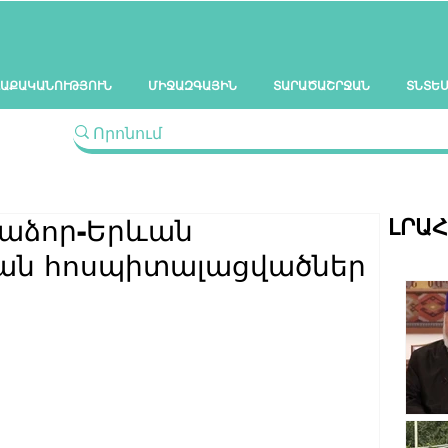
ԱՔԱԿԱՆՈՒԹՅՈՒՆ
ՄԻՋԱԶԳԱՅԻՆ
ՏԱՐԱԾԱՇՐՋԱՆ
ՏՆՏԵ
ԼՐԱ
նաձոր-Երևան
ան հոսպիտալացվածներ