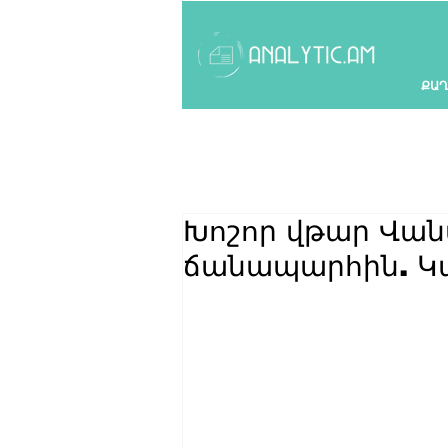
ՔԱՂ
Խոշոր վթար Վա
ճանապարհին. Կ