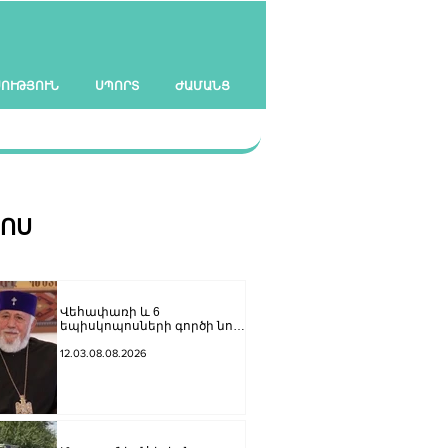
ՍՈՒԹՅՈՒՆ
ՍՊՈՐՏ
ԺԱՄԱՆՑ
ՀՈՍ
Վեհափառի և 6
եպիսկոպոսների գործի նոր
մակագրման ընտրությունը 2
դատավորի միջև է.
12.03.08.08.2026
«Փաստինֆո»