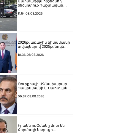
Մարտաֆիլմ հիշեցնող
ծեծկռտուք Դաշտավան
գյուղում. կա 10-ից ավելի
վիրավոր
11.54.08.08.2026
2026թ. առաջին կիսամյակի
տվյալներով 2025թ. նույն
ամիսների համեմատ
շինարարությունն աճել է
10.36.08.08.2026
24.5%-ով. Եղիազար
Վարդանյան
Թուրքիայի ԱԳ նախարար.
Պակիստանի և Սաուդյան
Արաբիայի հետ
պաշտպանական պակտը
09.37.08.08.2026
նման է ՆԱՏՕ 5-րդ հոդվածին
Իրանն ու Օմանը մոտ են
Հորմուզի նեղուցի