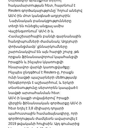
Մերձավոր Արևելքում տիրող 
հակամարտության հետ, հայտնում է 
Reuters գործակալությունը՝ հղում անելով 
ԱՄՀ-ին մոտ կանգնած աղբյուրին:
 Նախնական բանակցությունները 
տեղի են ունեցել անցյալ ամիս 
Վաշինգտոնում՝ ԱՄՀ-ի և 
Համաշխարհային բանկի գարնանային 
հանդիպումների ժամանակ: Աղբյուրի 
փոխանցմամբ՝ քննարկումները 
շարունակվում են այն հարցի շուրջ, թե 
որքան ֆինանսավորում կպահանջվի 
Իրաքին և ինչպես կկառուցվի 
հնարավոր վարկի կառուցվածքը:
Ինչպես ընդգծում է Reuters-ը, Իրաքն 
ունի նավթի պաշարների մեծությամբ 
հինգերորդն է աշխարհում, և երկրի 
տնտեսությունը սերտորեն կապված է 
նավթի արտահանման հետ: 
ԱՄՀ-ի կայքի տվյալներով՝ Իրաքի 
վերջին ֆինանսական գործարքը ԱՄՀ-ի 
հետ եղել է 3,8 միլիարդ դոլարի 
պահուստային համաձայնագիրը, որի 
գործողության ժամկետն ավարտվել է 
2019 թվականի հուլիսին: Այդ գումարից 