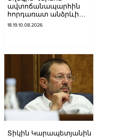
ավտոճանապարհին
հորդառատ անձրևի
հետևանքով տեղի է
18.19.10.08.2026
ունեցել քարաթափում․
այն դարձել է ոչ
երթևեկելի
Տիկին Կարապետյանին