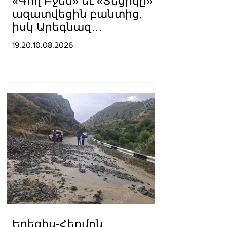
«Գող Բջեն» եւ «Տեցիկը»
ազատվեցին բանտից,
իսկ Արեգնազ
Մանուկյանը նստած է
19.20.10.08.2026
Եղեգիս-Հերմոն