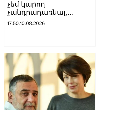
չեմ կարող
չանդրադառնալ,
որովհետև ահավոր
17.50.10.08.2026
ներվայնանում եմ.
Մանուկյան
Ռուբեն Վարդանյանի