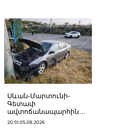
ծրագրի նախագիծը
Սևան-Մարտունի-
Գետափ
ավտոճանապարհին
բшխվել են «Jeep»-ն ու
20.51.05.08.2026
«Ford»-ը. կա 4 վիրшվոր