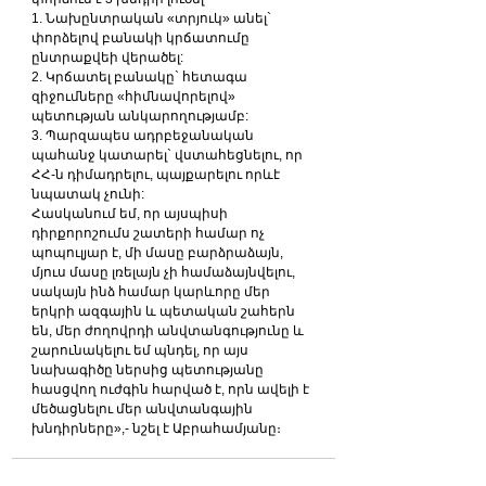
1. Նախընտրական «տրյուկ» անել` 
փորձելով բանակի կրճատումը 
ընտրաքվեի վերածել:
2. Կրճատել բանակը` հետագա 
զիջումները «հիմնավորելով» 
պետության անկարողությամբ:
3. Պարզապես ադրբեջանական 
պահանջ կատարել` վստահեցնելու, որ 
ՀՀ-ն դիմադրելու, պայքարելու որևէ 
նպատակ չունի:
Հասկանում եմ, որ այսպիսի 
դիրքորոշումս շատերի համար ոչ 
պոպուլյար է, մի մասը բարձրաձայն, 
մյուս մասը լռելայն չի համաձայնվելու, 
սակայն ինձ համար կարևորը մեր 
երկրի ազգային և պետական շահերն 
են, մեր ժողովրդի անվտանգությունը և 
շարունակելու եմ պնդել, որ այս 
նախագիծը ներսից պետությանը 
հասցվող ուժգին հարված է, որն ավելի է 
մեծացնելու մեր անվտանգային 
խնդիրները»,- նշել է Աբրահամյանը։