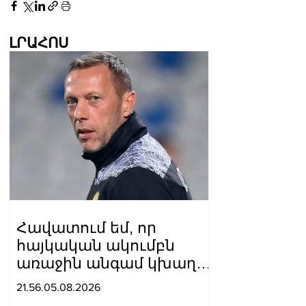
ԼՐԱՀՈՍ
Հավատում եմ, որ
հայկական ակումբն
առաջին անգամ կխաղա
ՉԼ հիմնական փուլում.
21.56.05.08.2026
Ռոման Բերեզովսկի