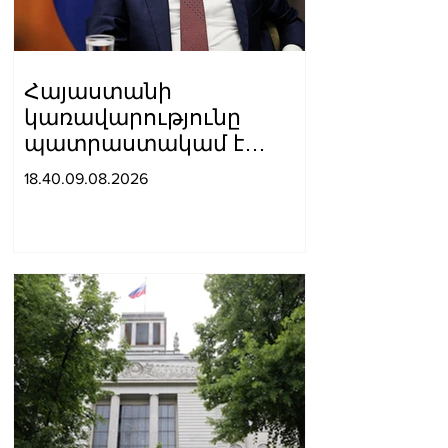
Հայաստանի
կառավարությունը
պատրաստակամ է
խորացնելու
18.40.09.08.2026
Սինգապուրի հետ
փոխշահավետ
համագործակցությունը
երկուստեք
հետաքրքրություն
ներկայացնող բոլոր
ոլորտներում. Փաշինյան