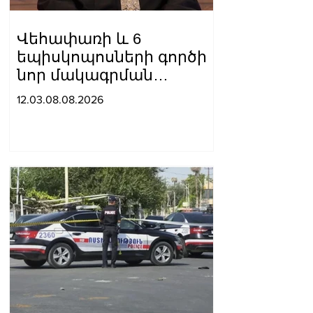
Վեհափառի և 6
եպիսկոպոսների գործի
նոր մակագրման
ընտրությունը 2
12.03.08.08.2026
դատավորի միջև է.
«Փաստինֆո»