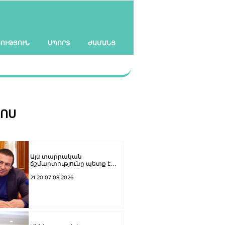
ՍՈՒԹՅՈՒՆ
ՍՊՈՐՏ
ԺԱՄԱՆՑ
ՀՈՍ
Այս տարրական
ճշմարտությունը պետք է
հասցնել Փաշինյանի
ուժայիններին և
21.20.07.08.2026
դատավորներին