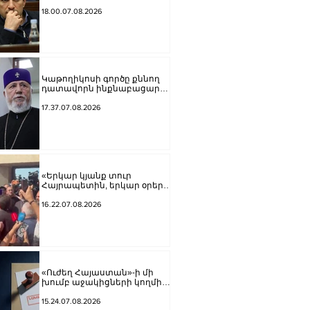
բացարկ հայտներ, այլ
կարճեր քրեական գործը.
18.00.07.08.2026
Լևոն Քոչարյան
Կաթողիկոսի գործը քննող
դատավորն ինքնաբացարկ
հայտնեց
17.37.07.08.2026
«Երկար կյանք տուր
Հայրապետին, երկար օրեր՝
Հայոց Հոր».
քաղաքացիները
16.22.07.08.2026
դատարանի բակում
երգեցին
«Ուժեղ Հայաստան»-ի մի
խումբ աջակիցների կողմից
քարոզչությանը
խոչընդոտելու վերաբերյալ
15.24.07.08.2026