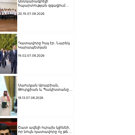
Աննկարագրելի
հպարտության զգացում
ունեցանք, երբ հնչեց ՀՀ
օրհներգը, ու բարձրացվեց
20.19.07.08.2026
մեր եռագույնը․ Ժաննա
Անդրեասյանն ընդունել է
հունահռոմեական և ազատ
ոճի ըմբշամարտի
պատանեկան
հավաքականների
Դատավորը հայ էր․ Նարեկ
անդամներին
Կարապետյան
19.02.07.08.2026
Սաուդյան Արաբիան,
Թուրքիան և Պակիստանը
ստորագրել են հավաքական
պաշտպանության մասին
18.13.07.08.2026
համաձայնագիր
Շատ ավելի ուրախ կլինեի,
որ նույն դատավորը ոչ թե