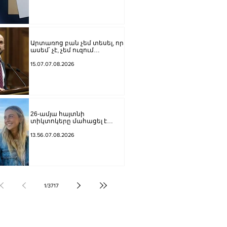
քրեական վարույթի
նախաքննությունն
ավարտվել է
Արտառոց բան չեմ տեսել, որ
ասեմ՝ չէ, չեմ ուզում
Վարդևանյանը լինի, ուզում
եմ Կարապետյանը կամ
15.07.07.08.2026
Ղազինյանը լինի մեր
թեկնածուն. Գաբրիելյանը՝
ԱԺ փոխնախագահի
ընդդիմադիր թեկնածուի
ընտրության մասին
26-ամյա հայտնի
տիկտոկերը մահացել է
քաղցկեղից
13.56.07.08.2026
1
/
3717