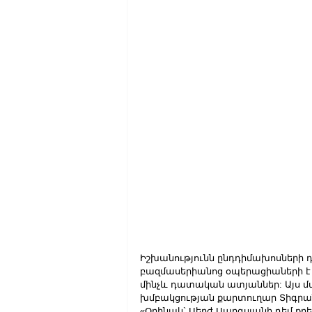
Իշխանությունն ընդդիմախոսների 
բազմասերիանոց օպերացիաների է 
մինչև դատական ատյաններ: Այս մաս
խմբակցության քարտուղար Տիգրա
«Օրինակ` Սերժ Սարգսյանի դեմ քրե