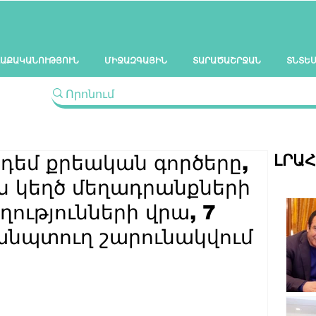
ԱՔԱԿԱՆՈՒԹՅՈՒՆ
ՄԻՋԱԶԳԱՅԻՆ
ՏԱՐԱԾԱՇՐՋԱՆ
ՏՆՏԵ
ԼՐԱ
դեմ քրեական գործերը,
են կեղծ մեղադրանքների
ությունների վրա, 7
 անպտուղ շարունակվում