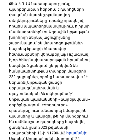
Թեև ԿԳՄՍ նախարարությունը 
պարբերաբար հերքում է դպրոցների 
փակման մասին շրջանառվող 
տեղեկությունները՝ դրանք որակելով 
որպես ապատեղեկատվություն, ոլորտի 
մասնագետներն ու Ազգային կրթության 
խորհրդի ներկայացուցիչները 
շարունակում են մտահոգություններ 
հայտնել ծրագրի հնարավոր 
հետևանքների վերաբերյալ։ Ուշագրավ 
է, որ հենց նախարարության հրամանով 
կազմված ցանկում ընդգրկված են 
հանրապետության տարբեր մարզերի 
232 դպրոցներ, որոնք նախատեսվում է 
ներառել կրթական ցանցի 
վերակազմակերպման և, 
պաշտոնական ձևակերպմամբ՝ 
կրթական պայմանների «բարելավման» 
գործընթացում։ «Ժողովուրդ» 
օրաթերթը ուսումնասիրել է մարզային 
պատկերը և պարզել, թե որ մարզերում 
են ամենաշատ դպրոցները հայտնվել 
ցանկում, ըստ 2023 թվականի 
սեպտեմբերի 11-ի N1790-Ա/2 
հրամանի
:
Այսպես՝ Արագածոտնի մարզում՝ 24 