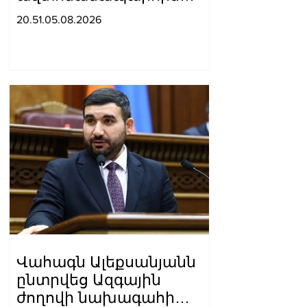
բшխվել են «Jeep»-ն ու
20.51.05.08.2026
«Ford»-ը. կա 4 վիրшվոր
Վահագն Ալեքսանյանն
ընտրվեց Ազգային
ժողովի նախագահի