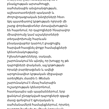
բնակչության արտահոսքի, 
սահմանային անվտանգության, 
աշխատատեղերի պակասի և 
ժողովրդագրական խնդիրների հետ։ 
Այդ պատճառով կրթության ոլորտի մի 
շարք փորձագետներ մտավախություն 
են հայտնում, որ դպրոցների հնարավոր 
միավորումը կամ աշակերտների 
տեղափոխումը հարևան 
բնակավայրեր կարող է լրացուցիչ 
հարված հասցնել փոքր համայնքների 
կենսունակությանը։ 
Իշխանությունները, սակայն, 
շարունակում են պնդել, որ խոսքը ոչ թե 
դպրոցների փակման, այլ կրթության 
որակի բարձրացման և ավելի 
արդյունավետ կրթական միջավայր 
ստեղծելու մասին է։ Թեման 
շարունակում է մնալ հանրային 
ուշադրության կենտրոնում, 
հատկապես այն պայմաններում, երբ 
ցանկում ընդգրկված դպրոցների զգալի 
մասը գտնվում է գյուղական և 
սահմանամերձ համայնքներում, որտեղ 