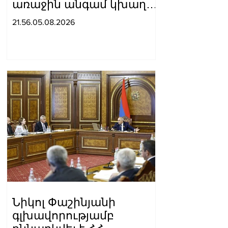
առաջին անգամ կխաղա
ՉԼ հիմնական փուլում.
21.56.05.08.2026
Ռոման Բերեզովսկի
Նիկոլ Փաշինյանի
գլխավորությամբ