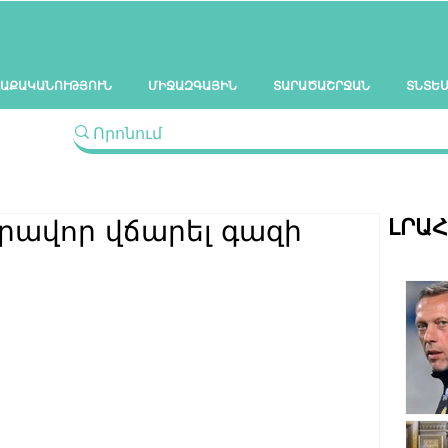
ԱՔԱԿԱՆՈՒԹՅՈՒՆ
ՄԻՋԱԶԳԱՅԻՆ
ՏԱՐԱԾԱՇՐՋԱՆ
ՏՆՏԵ
ԼՐԱ
արավոր վճարել գազի