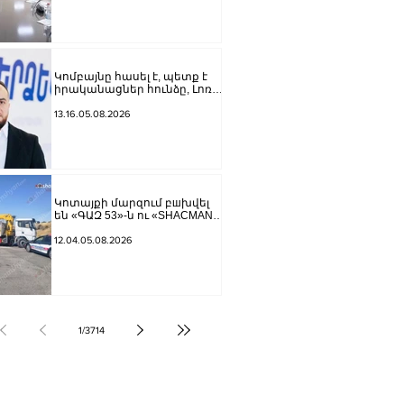
բանագնացի ավագ
խորհրդականին
Կոմբայնը հասել է, պետք է
իրականացներ հունձը, Լոռու
մարզպետը որոշում է
ստորագրել,
13.16.05.08.2026
բարեգործության արգելք
սահմանել, ի՞նչ ենք անելու.
Անդրանիկ Գևորգյան
Կոտայքի մարզում բшխվել
են «ԳԱԶ 53»-ն ու «SHACMAN»
ավտոքարշակը. կա
վիրավnր
12.04.05.08.2026
1
/
3714