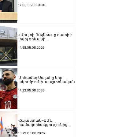
հավատարմությունը
Հայաստանի հետ խաղաղ
17.00.05.08.2026
գործընթացին․ Հիքմեթ
Հաջիև
«Մուլտի Ուելնես»-ը դատի է
տվել Երևանի
քաղաքապետարանին
14.58.05.08.2026
Մոհամեդ Սալահը նոր
ակումբ ունի. պաշտոնական
14.22.05.08.2026
Հայաստան–ԱՄՆ
համագործակցությունից
մինչև ԹՐԻՓՓ․ Միրզոյանն
ընդունել է ԱՄՆ հատուկ
13.29.05.08.2026