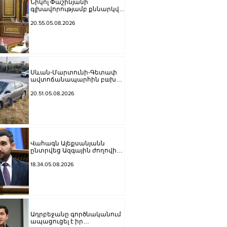
Նիկոլ Փաշինյանի
գլխավորությամբ քննարկվել
է ՀՀ Կառավարության 2026–
2031 թվականների ծրագրի
20.55.05.08.2026
նախագիծը
Սևան-Մարտունի-Գետափ
ավտոճանապարհին բшխվել
են «Jeep»-ն ու «Ford»-ը. կա 4
վիրшվոր
20.51.05.08.2026
Վահագն Ալեքսանյանն
ընտրվեց Ազգային ժողովի
նախագահի տեղակալ
18.34.05.08.2026
Ադրբեջանը գործնականում
ապացուցել է իր