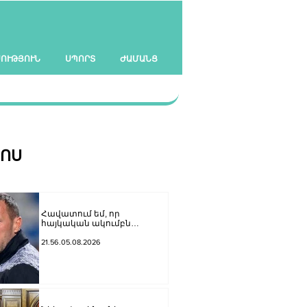
ՍՈՒԹՅՈՒՆ
ՍՊՈՐՏ
ԺԱՄԱՆՑ
ՀՈՍ
Հավատում եմ, որ
հայկական ակումբն
առաջին անգամ կխաղա ՉԼ
հիմնական փուլում. Ռոման
21.56.05.08.2026
Բերեզովսկի