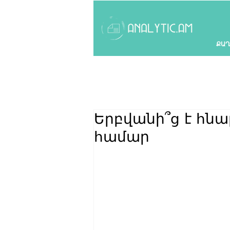
ՔԱՂ
Երբվանի՞ց է հն
համար